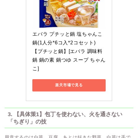
エバラ プチッと鍋 塩ちゃんこ
鍋(1人分*6コ入*2コセット)
【プチッと鍋】[エバラ 調味料 
鍋 鍋の素 鍋つゆ スープ ちゃん
こ]
楽天市場で見る
3. 【具体策1】包丁を使わない、火を通さない
「ちぎり」の技
用意するのは白菜、豆腐、あとは好きな野菜。白菜は手で