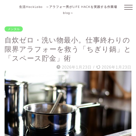
生活HackLabo ～アラフォー男がLIFE HACKを実践する作業場
blog～
メンタル
自炊ゼロ・洗い物最小。仕事終わりの
限界アラフォーを救う「ちぎり鍋」と
「スペース貯金」術
2026年1月23日
/
2026年1月23日