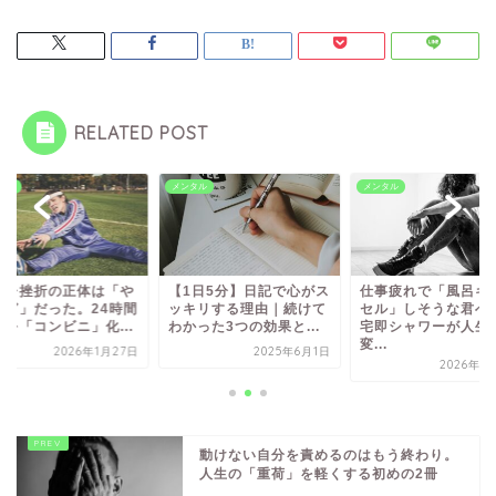
RELATED POST
タル
メンタル
メンタル
トレ挫折の正体は「や
【1日5分】日記で心がス
仕事疲れで「風呂キ
すぎ」だった。24時間
ッキリする理由｜続けて
セル」しそうな君へ
ムを「コンビニ」化...
わかった3つの効果と...
宅即シャワーが人生
変...
2026年1月27日
2025年6月1日
2026年1
動けない自分を責めるのはもう終わり。
人生の「重荷」を軽くする初めの2冊