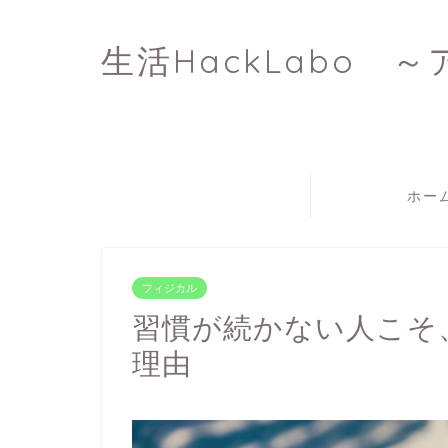
生活HackLabo ～
ホー
フィジカル
習慣が続かない人こそ、
理由