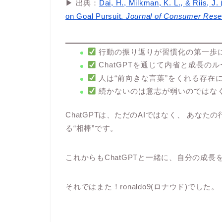
▶ 出典：
Dai, H., Milkman, K. L., & Riis, J
on Goal Pursuit.
Journal of Consumer Rese
行動の振り返りが習慣化の第一歩
ChatGPTを通じて内省と成長の
人は“前向きな言葉”をくれる存在
続かないのは意志が弱いのではな
ChatGPTは、ただのAIではなく、 あな
る“相棒”です。
これからもChatGPTと一緒に、自分の成
それではまた！ronaldo9(ロナウド)でした。