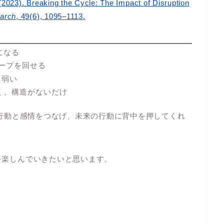
. (2023). Breaking the Cycle: The Impact of Disruption
arch
, 49(6), 1095–1113.
になる
ループを回せる
に弱い
く、構造がないだけ
たの行動と感情をつなげ、未来の行動に背中を押してくれ
長を楽しんでいきたいと思います。