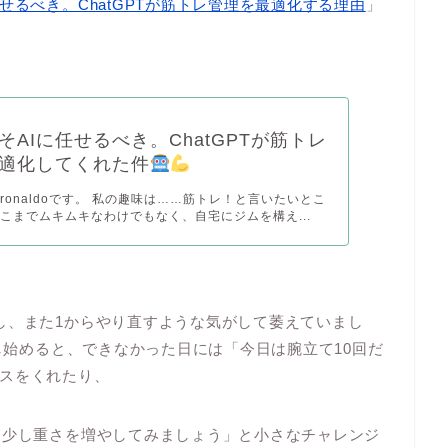
せるべき。ChatGPTが筋トレ管理を最適化する理由
」
そAIに任せるべき。ChatGPTが筋トレ
適化してくれた件
ronaldoです。 私の趣味は……筋トレ！と言いたいとこ
こまでムキムキなわけでもなく、自宅にジムを構え...
し、また1からやり直すような気がして萎えていまし
録し始めると、できなかった日には「今日は腕立て10回だ
スをくれたり、
は少し重さを増やしてみましょう」と小さなチャレンジ